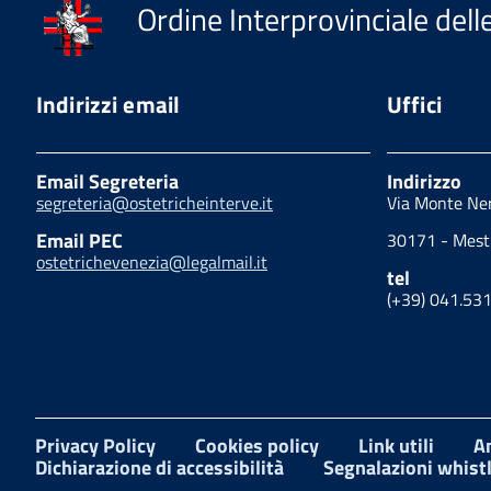
Ordine Interprovinciale del
Indirizzi email
Uffici
Email Segreteria
Indirizzo
segreteria@ostetricheinterve.it
Via Monte Ne
Email PEC
30171 - Mestr
ostetrichevenezia@legalmail.it
tel
(+39) 041.53
Privacy Policy
Cookies policy
Link utili
A
Dichiarazione di accessibilità
Segnalazioni whist