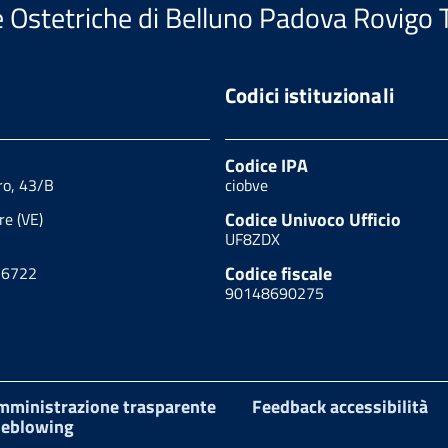
le Ostetriche di Belluno Padova Rovigo 
Codici istituzionali
Codice IPA
ro, 43/B
ciobve
Codice Univoco Ufficio
e (VE)
UF8ZDX
Codice fiscale
16722
90148690275
mministrazione trasparente
Feedback accessibilità
leblowing