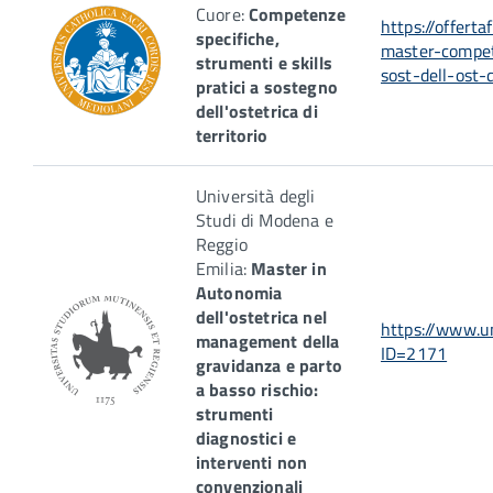
Cuore:
Competenze
https://offerta
specifiche,
master-compet
strumenti e skills
sost-dell-ost-
pratici a sostegno
dell'ostetrica di
territorio
Università degli
Studi di Modena e
Reggio
Emilia:
Master in
Autonomia
dell'ostetrica nel
https://www.u
management della
ID=2171
gravidanza e parto
a basso rischio:
strumenti
diagnostici e
interventi non
convenzionali