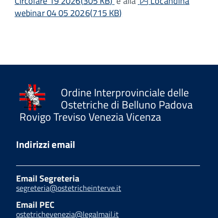
pdf
Circolare 19 2026
(
305 KB
)
e alla
Locandina
webinar 04 05 2026
(
715 KB
)
Ordine Interprovinciale delle
Ostetriche di Belluno Padova
Rovigo Treviso Venezia Vicenza
Indirizzi email
Email Segreteria
segreteria@ostetricheinterve.it
Email PEC
ostetrichevenezia@legalmail.it